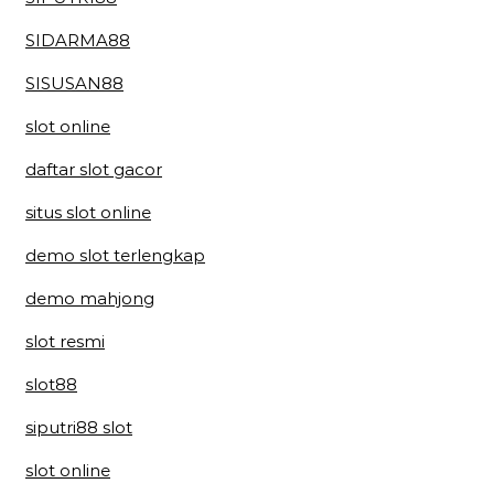
SIDARMA88
SISUSAN88
slot online
daftar slot gacor
situs slot online
demo slot terlengkap
demo mahjong
slot resmi
slot88
siputri88 slot
slot online