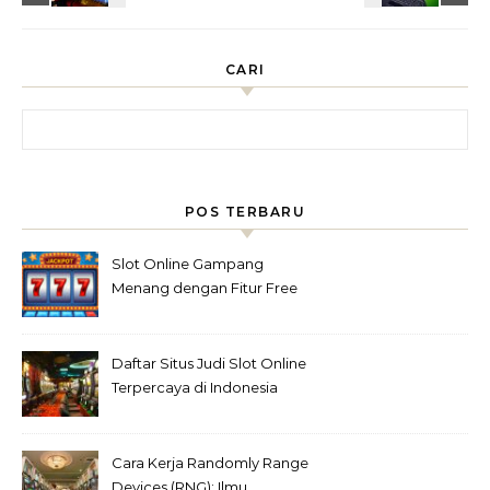
CARI
Cari untuk:
POS TERBARU
Slot Online Gampang
Menang dengan Fitur Free
Spin Berlimpah
Daftar Situs Judi Slot Online
Terpercaya di Indonesia
2025: Pilihan Provider Slot
Gacor Terbaik
Cara Kerja Randomly Range
Devices (RNG): Ilmu