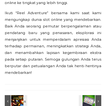
online ke tingkat yang lebih tinggi.
Ikuti “Reel Adventure” bersama kami saat kami
mengungkap dunia slot online yang mendebarkan.
Baik Anda seorang pemutar berpengalaman atau
pendatang baru yang penasaran, eksplorasi ini
menjanjikan untuk memperdalam apresiasi Anda
terhadap permainan, meningkatkan strategi Anda,
dan menambahkan lapisan kegembiraan ekstra
pada setiap putaran. Semoga gulungan Anda terus
berputar dan petualangan Anda tak henti-hentinya
mendebarkan!