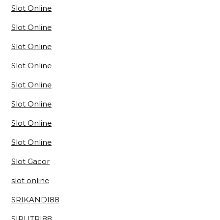
Slot Online
Slot Online
Slot Online
Slot Online
Slot Online
Slot Online
Slot Online
Slot Online
Slot Gacor
slot online
SRIKANDI88
SIPUTRI88