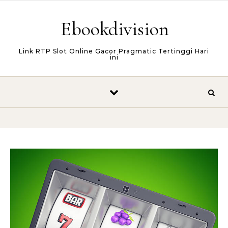
Skip to content
Ebookdivision
Link RTP Slot Online Gacor Pragmatic Tertinggi Hari
ini