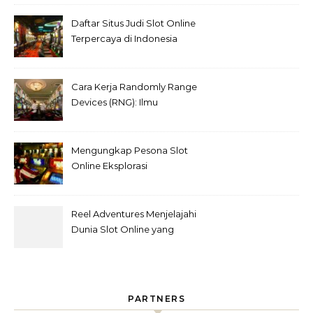
Daftar Situs Judi Slot Online
Terpercaya di Indonesia
2025: Pilihan Provider Slot
Gacor Terbaik
Cara Kerja Randomly Range
Devices (RNG): Ilmu
Pengetahuan Ini Mendorong
Permainan Slot Online yang
Cerdas
Mengungkap Pesona Slot
Online Eksplorasi
Menyeluruh
Reel Adventures Menjelajahi
Dunia Slot Online yang
Menyenangkan
PARTNERS