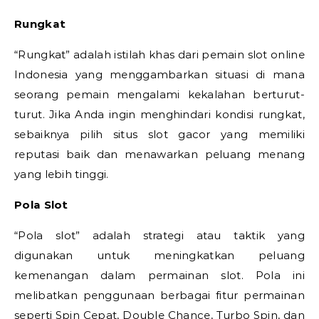
Rungkat
“Rungkat” adalah istilah khas dari pemain slot online
Indonesia yang menggambarkan situasi di mana
seorang pemain mengalami kekalahan berturut-
turut. Jika Anda ingin menghindari kondisi rungkat,
sebaiknya pilih situs slot gacor yang memiliki
reputasi baik dan menawarkan peluang menang
yang lebih tinggi.
Pola Slot
“Pola slot” adalah strategi atau taktik yang
digunakan untuk meningkatkan peluang
kemenangan dalam permainan slot. Pola ini
melibatkan penggunaan berbagai fitur permainan
seperti Spin Cepat, Double Chance, Turbo Spin, dan