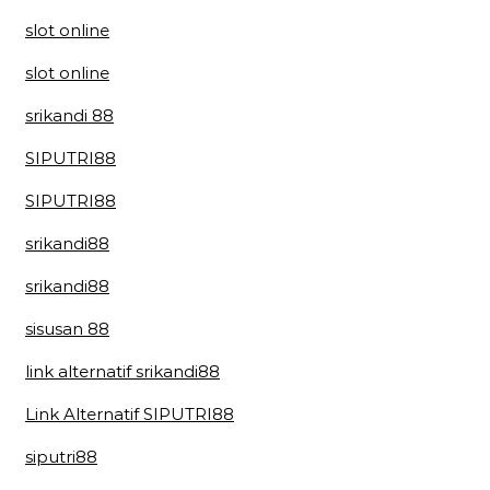
slot online
slot online
srikandi 88
SIPUTRI88
SIPUTRI88
srikandi88
srikandi88
sisusan 88
link alternatif srikandi88
Link Alternatif SIPUTRI88
siputri88