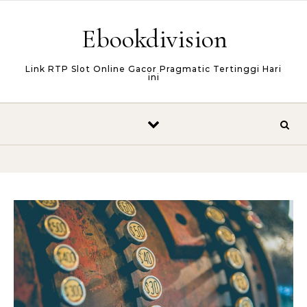
Skip to content
Ebookdivision
Link RTP Slot Online Gacor Pragmatic Tertinggi Hari
ini