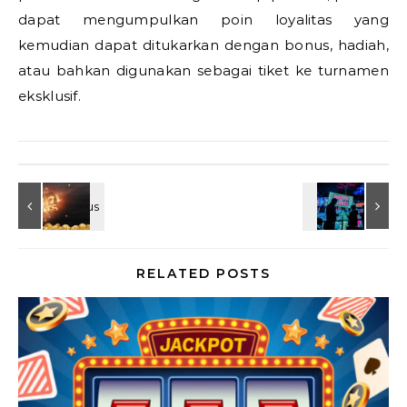
dapat mengumpulkan poin loyalitas yang
kemudian dapat ditukarkan dengan bonus, hadiah,
atau bahkan digunakan sebagai tiket ke turnamen
eksklusif.
RELATED POSTS