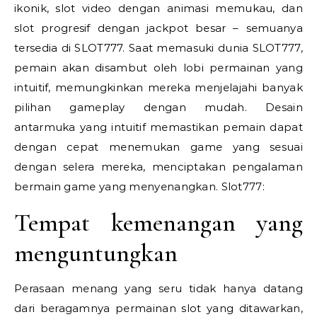
ikonik, slot video dengan animasi memukau, dan
slot progresif dengan jackpot besar – semuanya
tersedia di SLOT777. Saat memasuki dunia SLOT777,
pemain akan disambut oleh lobi permainan yang
intuitif, memungkinkan mereka menjelajahi banyak
pilihan gameplay dengan mudah. Desain
antarmuka yang intuitif memastikan pemain dapat
dengan cepat menemukan game yang sesuai
dengan selera mereka, menciptakan pengalaman
bermain game yang menyenangkan. Slot777:
Tempat kemenangan yang
menguntungkan
Perasaan menang yang seru tidak hanya datang
dari beragamnya permainan slot yang ditawarkan,