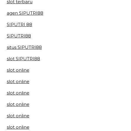
slot terbaru
agen SIPUTRI88
SIPUTRI 88
SIPUTRI88
situs SIPUTRI88
slot SIPUTRI88
slot online
slot online
slot online
slot online
slot online
slot online