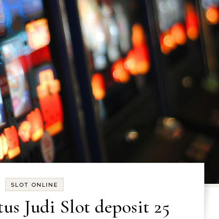
SLOT ONLINE
s Judi Slot deposit 25