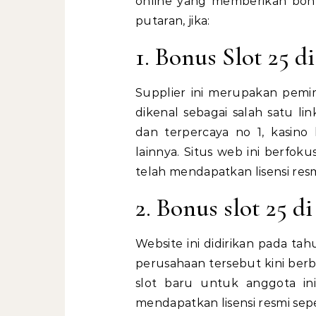
online yang memberikan bo
putaran, jika:
1. Bonus Slot 25 
Supplier ini merupakan pemim
dikenal sebagai salah satu l
dan terpercaya no 1, kasino
lainnya. Situs web ini berfo
telah mendapatkan lisensi resm
2. Bonus slot 25 
Website ini didirikan pada ta
perusahaan tersebut kini berba
slot baru untuk anggota ini
mendapatkan lisensi resmi sepe