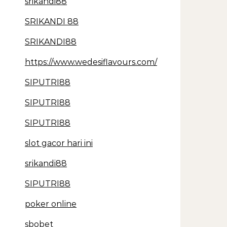
srikandi88
SRIKANDI 88
SRIKANDI88
https://www.wedesiflavours.com/
SIPUTRI88
SIPUTRI88
SIPUTRI88
slot gacor hari ini
srikandi88
SIPUTRI88
poker online
sbobet