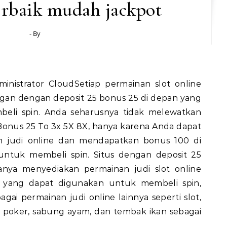
erbaik mudah jackpot
- By
nistrator CloudSetiap permainan slot online
n dengan deposit 25 bonus 25 di depan yang
eli spin. Anda seharusnya tidak melewatkan
Bonus 25 To 3x 5X 8X, hanya karena Anda dapat
 judi online dan mendapatkan bonus 100 di
ntuk membeli spin. Situs dengan deposit 25
anya menyediakan permainan judi slot online
 yang dapat digunakan untuk membeli spin,
gai permainan judi online lainnya seperti slot,
a, poker, sabung ayam, dan tembak ikan sebagai