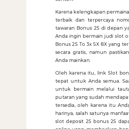
Karena kelengkapan permainan
terbaik dan terpercaya nom
tawaran Bonus 25 di depan y
Anda ingin bermain judi slot
Bonus 25 To 3x 5X 8X yang te
secara gratis, namun pastik
Anda mainkan.
Oleh karena itu, link Slot b
tepat untuk Anda semua. Saa
untuk bermain melalui taut
putaran yang sudah mendapatk
tersedia, oleh karena itu A
harinya, salah satunya manfaa
slot deposit 25 bonus 25 dap