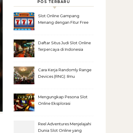
POS TERBARU
Slot Online Gampang
Menang dengan Fitur Free
Spin Berlimpah
Daftar Situs Judi Slot Online
Terpercaya di Indonesia
2025: Pilihan Provider Slot
Gacor Terbaik
Cara Kerja Randomly Range
Devices (RNG): Ilmu
Pengetahuan Ini Mendorong
Permainan Slot Online yang
Cerdas
Mengungkap Pesona Slot
Online Eksplorasi
Menyeluruh
Reel Adventures Menjelajahi
Dunia Slot Online yang