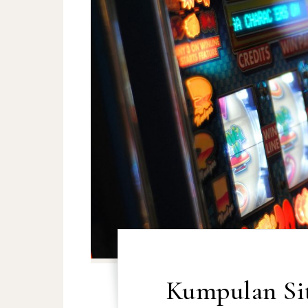
Kumpulan Situ