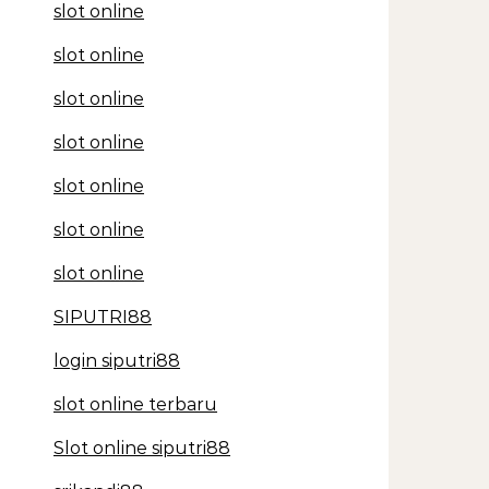
slot online
slot online
slot online
slot online
slot online
slot online
slot online
SIPUTRI88
login siputri88
slot online terbaru
Slot online siputri88