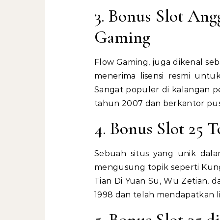
3. Bonus Slot Ang
Gaming
Flow Gaming, juga dikenal seb
menerima lisensi resmi untu
Sangat populer di kalangan pe
tahun 2007 dan berkantor pusa
4. Bonus Slot 25 
Sebuah situs yang unik dala
mengusung topik seperti Kung
Tian Di Yuan Su, Wu Zetian, da
1998 dan telah mendapatkan li
5. Bonus Slot 25 